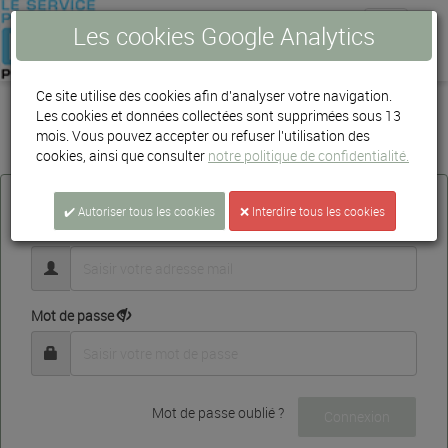
Toggle
Les cookies Google Analytics
navigatio
Ce site utilise des cookies afin d'analyser votre navigation.
Les cookies et données collectées sont supprimées sous 13
mois. Vous pouvez accepter ou refuser l'utilisation des
Bienvenue dans votre Espace client AGUR
cookies, ainsi que consulter
notre politique de confidentialité.
Connectez-vous
✔️ Autoriser tous les cookies
❌ Interdire tous les cookies
E-mail
Mot de passe
Mot de passe oublié ?
Connexion